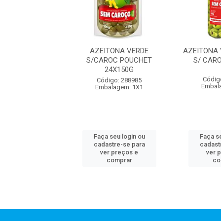
AS VERDES TEMP
AZEITONA VERDE
AZEITONA 
 ZAELI 12X300
S/CAROC POUCHET
S/ CAR
24X150G
digo: 288024
Códig
Código: 288985
agem: UNIDADE
Embal
Embalagem: 1X1
 seu login ou
Faça seu login ou
Faça se
astre-se para
cadastre-se para
cadast
er preços e
ver preços e
ver 
comprar
comprar
co