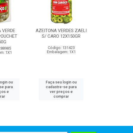
 VERDE
AZEITONA VERDES ZAELI
AZEITONAS VER
POUCHET
S/ CARO 12X150GR
S/CAR ZAELI 
50G
Código: 131423
Código: 288
288985
Embalagem: 1X1
Embalagem: U
m: 1X1
login ou
Faça seu login ou
Faça seu log
se para
cadastre-se para
cadastre-se 
ços e
ver preços e
ver preços
rar
comprar
comprar