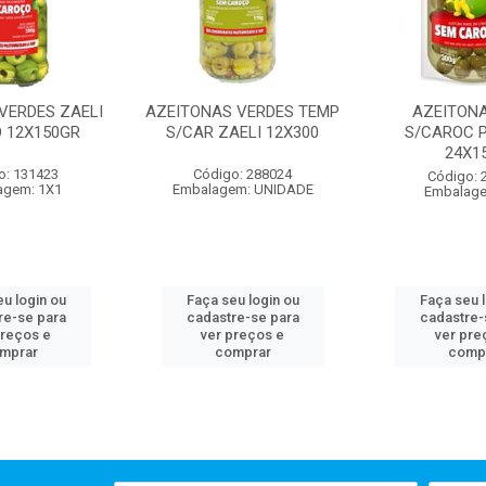
VERDES ZAELI
AZEITONAS VERDES TEMP
AZEITONA
O 12X150GR
S/CAR ZAELI 12X300
S/CAROC 
24X1
o: 131423
Código: 288024
Código: 
agem: 1X1
Embalagem: UNIDADE
Embalage
u login ou
Faça seu login ou
Faça seu 
re-se para
cadastre-se para
cadastre-
preços e
ver preços e
ver pre
mprar
comprar
comp