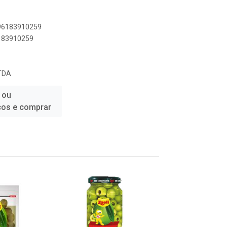
896183910259
6183910259
TDA
 ou
ços e comprar