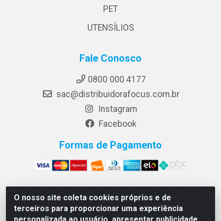
PET
UTENSÍLIOS
Fale Conosco
0800 000 4177
sac@distribuidorafocus.com.br
Instagram
Facebook
Formas de Pagamento
O nosso site coleta cookies próprios e de
Focus Distribuidora LTDA - Rua Republica Eslovaca, 1121 -
terceiros para proporcionar uma experiência
Muribeca, Jaboatão dos Guararapes/PE - CEP 54350-195 -
personalizada ao usuário, apresentar publicidade