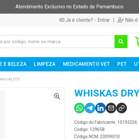
Atendimento Exclusivo no Estado de Pernambuco
|
Já é cliente? - Entrar
Não é 
E E BELEZA
LIMPEZA
MEDICAMENTO VET
PET
U
ANGO&LEITE
WHISKAS DRY
Código do Fabricante: 10193256
Código: 129658
Código NCM: 23099010