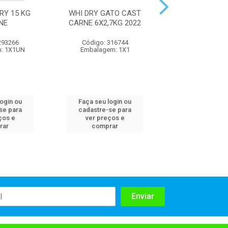
RY 15 KG
WHI DRY GATO CAST
WHI SUPERFOODS
NE
CARNE 6X2,7KG 2022
SALMAO 10X9
293266
Código: 316744
Código: 316
: 1X1UN
Embalagem: 1X1
Embalagem:
login ou
Faça seu login ou
Faça seu log
se para
cadastre-se para
cadastre-se 
ços e
ver preços e
ver preços
rar
comprar
comprar