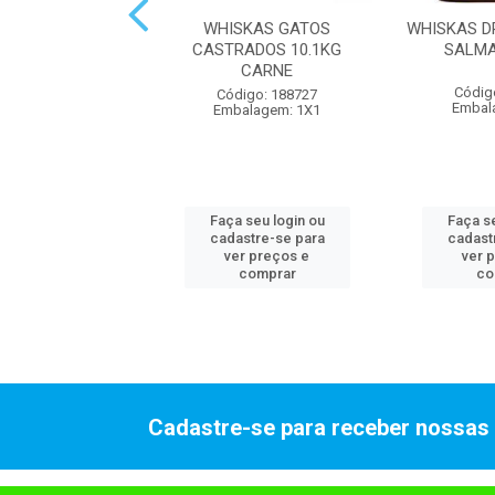
ERFOODS DRY FIL
WHISKAS GATOS
WHISKAS D
O 10X900G 25
CASTRADOS 10.1KG
SALMA
CARNE
digo: 316878
Códig
Código: 188727
alagem: 1X1
Embal
Embalagem: 1X1
 seu login ou
Faça seu login ou
Faça se
astre-se para
cadastre-se para
cadast
er preços e
ver preços e
ver 
comprar
comprar
co
Cadastre-se para receber nossas 