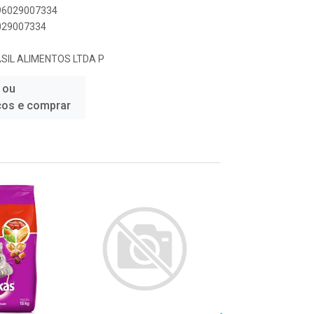
896029007334
6029007334
IL ALIMENTOS LTDA P
 ou
ços e comprar