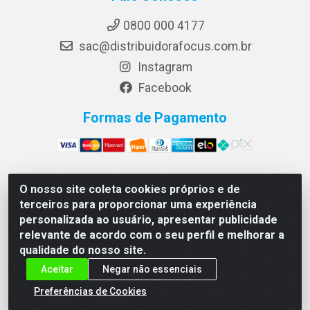
0800 000 4177
sac@distribuidorafocus.com.br
Instagram
Facebook
Formas de Pagamento
O nosso site coleta cookies próprios e de
Focus Distribuidora LTDA - Rua Republica Eslovaca, 1121
terceiros para proporcionar uma experiência
- Muribeca, Jaboatão dos Guararapes/PE - CEP 54350-
personalizada ao usuário, apresentar publicidade
195 - CNPJ 10.960.053/0001-08
relevante de acordo com o seu perfil e melhorar a
qualidade do nosso site.
Aceitar
Negar não essenciais
Preferências de Cookies