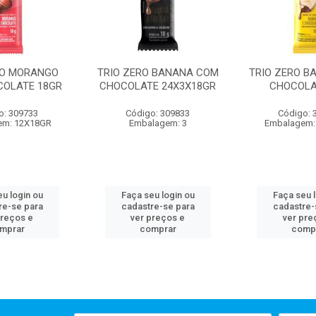
RO MORANGO
TRIO ZERO BANANA COM
TRIO ZERO B
OLATE 18GR
CHOCOLATE 24X3X18GR
CHOCOLA
o: 309733
Código: 309833
Código: 
em: 12X18GR
Embalagem: 3
Embalagem:
u login ou
Faça seu login ou
Faça seu 
re-se para
cadastre-se para
cadastre-
preços e
ver preços e
ver pre
mprar
comprar
comp