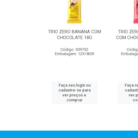
ERO BANANA COM
TRIO ZERO BANANA COM
TRIO ZE
ATE 24X3X18GR
CHOCOLATE 18G
COM CHOC
digo: 309833
Código: 309732
Códig
balagem: 3
Embalagem: 12X18GR
Embalag
 seu login ou
Faça seu login ou
Faça se
astre-se para
cadastre-se para
cadast
er preços e
ver preços e
ver 
comprar
comprar
co