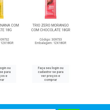
ANANA COM
TRIO ZERO MORANGO
TRIO ZERO BAN
TE 18G
COM CHOCOLATE 18GR
CHOCOLATE 24
309732
Código: 309733
Código: 309
 12X18GR
Embalagem: 12X18GR
Embalagem
login ou
Faça seu login ou
Faça seu log
se para
cadastre-se para
cadastre-se 
ços e
ver preços e
ver preços
rar
comprar
comprar