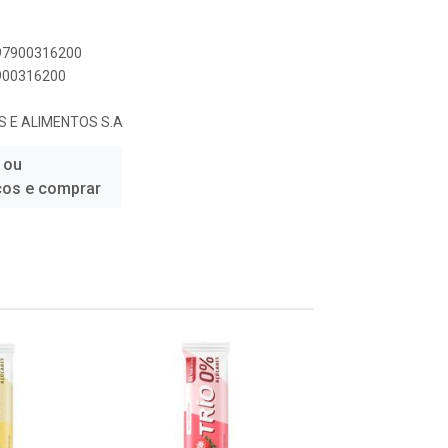
897900316200
7900316200
 E ALIMENTOS S.A
 ou
ços e comprar