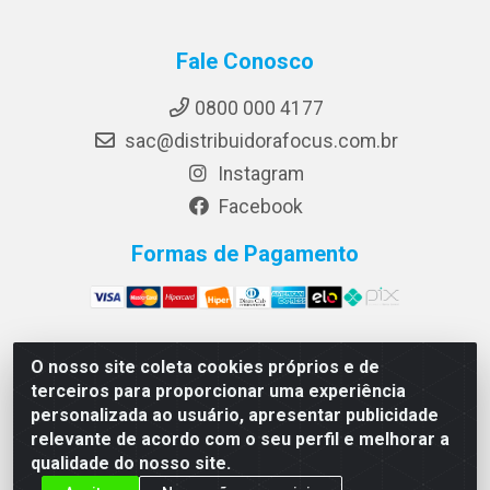
Fale Conosco
0800 000 4177
sac@distribuidorafocus.com.br
Instagram
Facebook
Formas de Pagamento
O nosso site coleta cookies próprios e de
Focus Distribuidora LTDA - Rua Republica Eslovaca, 1121
terceiros para proporcionar uma experiência
- Muribeca, Jaboatão dos Guararapes/PE - CEP 54350-
personalizada ao usuário, apresentar publicidade
195 - CNPJ 10.960.053/0001-08
relevante de acordo com o seu perfil e melhorar a
qualidade do nosso site.