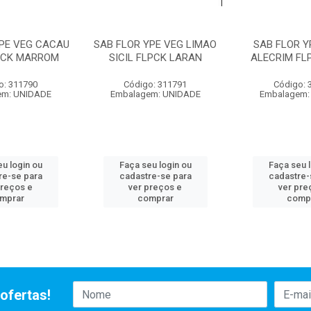
YPE VEG CACAU
SAB FLOR YPE VEG LIMAO
SAB FLOR Y
PCK MARROM
SICIL FLPCK LARAN
ALECRIM FL
o: 311790
Código: 311791
Código: 
em: UNIDADE
Embalagem: UNIDADE
Embalagem:
u login ou
Faça seu login ou
Faça seu 
re-se para
cadastre-se para
cadastre-
preços e
ver preços e
ver pre
mprar
comprar
comp
ofertas!