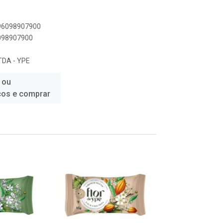
896098907900
6098907900
DA - YPE
 ou
ços e comprar