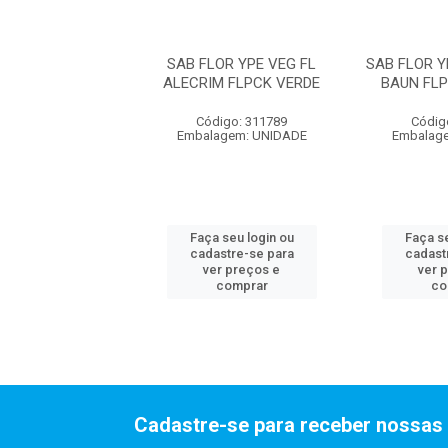
R YPE VEG LIMAO
SAB FLOR YPE VEG FL
SAB FLOR 
 FLPCK LARAN
ALECRIM FLPCK VERDE
BAUN FL
digo: 311791
Código: 311789
Códig
agem: UNIDADE
Embalagem: UNIDADE
Embalag
 seu login ou
Faça seu login ou
Faça se
astre-se para
cadastre-se para
cadast
er preços e
ver preços e
ver 
comprar
comprar
co
Cadastre-se para receber nossas 