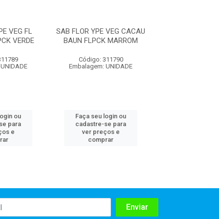
PE VEG FL
SAB FLOR YPE VEG CACAU
SAB FLOR YPE V
PCK VERDE
BAUN FLPCK MARROM
SICIL FLPCK
311789
Código: 311790
Código: 311
 UNIDADE
Embalagem: UNIDADE
Embalagem: U
login ou
Faça seu login ou
Faça seu log
se para
cadastre-se para
cadastre-se 
ços e
ver preços e
ver preços
rar
comprar
comprar