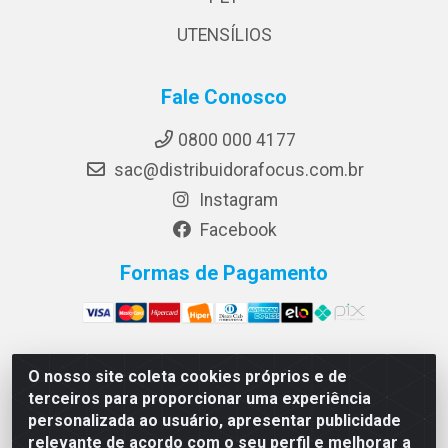
UTENSÍLIOS
Fale Conosco
0800 000 4177
sac@distribuidorafocus.com.br
Instagram
Facebook
Formas de Pagamento
O nosso site coleta cookies próprios e de
Focus Distribuidora LTDA - Rua Republica Eslovaca, 1121
terceiros para proporcionar uma experiência
- Muribeca, Jaboatão dos Guararapes/PE - CEP 54350-
personalizada ao usuário, apresentar publicidade
195 - CNPJ 10.960.053/0001-08
relevante de acordo com o seu perfil e melhorar a