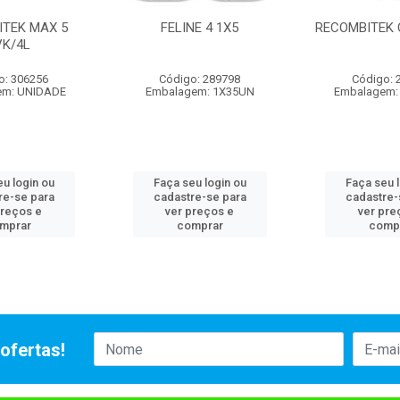
ITEK MAX 5
FELINE 4 1X5
RECOMBITEK 
VK/4L
o: 306256
Código: 289798
Código: 
em: UNIDADE
Embalagem: 1X35UN
Embalagem:
u login ou
Faça seu login ou
Faça seu 
re-se para
cadastre-se para
cadastre-
preços e
ver preços e
ver pre
mprar
comprar
comp
ofertas!