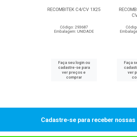
LINE 4 1X5
RECOMBITEK C4/CV 1X25
RECOMB
C
digo: 289798
Código: 293687
Códig
lagem: 1X35UN
Embalagem: UNIDADE
Embalag
 seu login ou
Faça seu login ou
Faça se
astre-se para
cadastre-se para
cadast
er preços e
ver preços e
ver 
comprar
comprar
co
Cadastre-se para receber nossas 