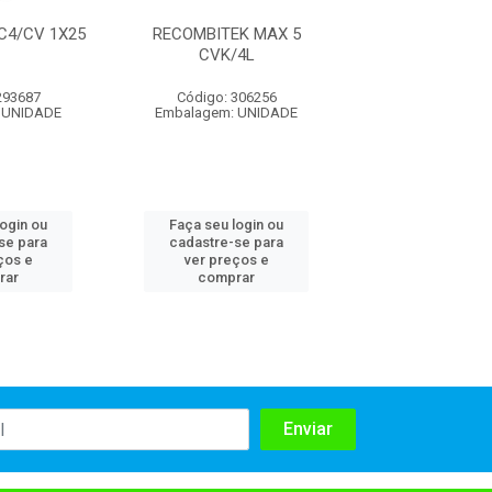
C4/CV 1X25
RECOMBITEK MAX 5
FELINE 4 
CVK/4L
293687
Código: 306256
Código: 289
 UNIDADE
Embalagem: UNIDADE
Embalagem: 1
login ou
Faça seu login ou
Faça seu log
se para
cadastre-se para
cadastre-se 
ços e
ver preços e
ver preços
rar
comprar
comprar