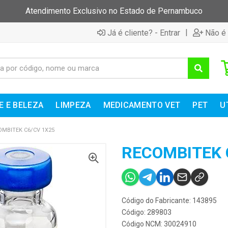
Atendimento Exclusivo no Estado de Pernambuco
|
Já é cliente? - Entrar
Não é 
E E BELEZA
LIMPEZA
MEDICAMENTO VET
PET
U
OMBITEK C6/CV 1X25
RECOMBITEK 
Código do Fabricante: 143895
Código: 289803
Código NCM: 30024910