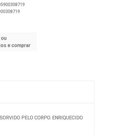
005900308719
5900308719
 ou
ços e comprar
BSORVIDO PELO CORPO. ENRIQUECIDO