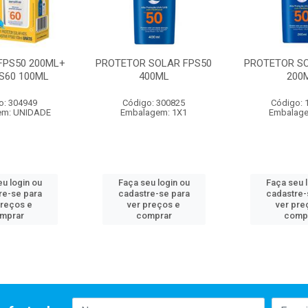
FPS50 200ML+
PROTETOR SOLAR FPS50
PROTETOR SO
PS60 100ML
400ML
200
o: 304949
Código: 300825
Código: 
em: UNIDADE
Embalagem: 1X1
Embalage
u login ou
Faça seu login ou
Faça seu 
re-se para
cadastre-se para
cadastre-
preços e
ver preços e
ver pre
mprar
comprar
comp