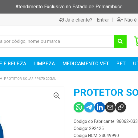
Atendimento Exclusivo no Estado de Pernambuco
|
Já é cliente? - Entrar
Não é 
E E BELEZA
LIMPEZA
MEDICAMENTO VET
PET
U
PROTETOR SOLAR FPS70 200ML
PROTETOR SO
Código do Fabricante: 86062-03
Código: 292425
Código NCM: 33049990