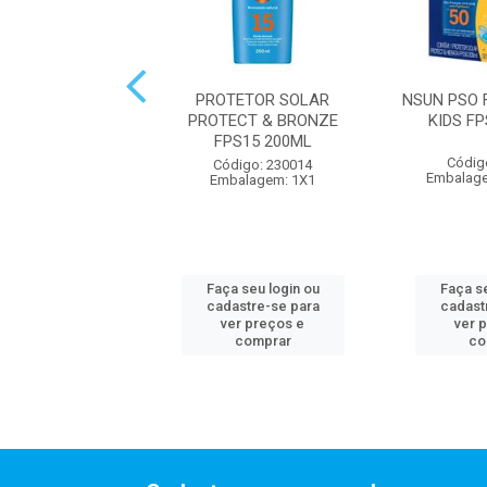
OTETOR P&H FPS
PROTETOR SOLAR
NSUN PSO 
50 100ML
PROTECT & BRONZE
KIDS F
FPS15 200ML
digo: 307159
Códig
Código: 230014
alagem: 1X1
Embalag
Embalagem: 1X1
 seu login ou
Faça seu login ou
Faça se
astre-se para
cadastre-se para
cadast
er preços e
ver preços e
ver 
comprar
comprar
co