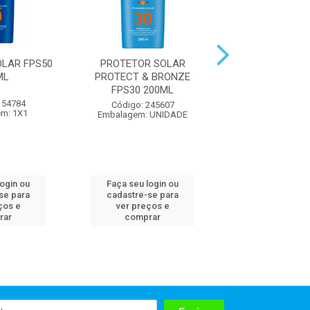
LAR FPS50
PROTETOR SOLAR
NSUN PROTETOR
ML
PROTECT & BRONZE
50 100M
FPS30 200ML
154784
Código: 307
Código: 245607
m: 1X1
Embalagem:
Embalagem: UNIDADE
login ou
Faça seu login ou
Faça seu log
se para
cadastre-se para
cadastre-se 
ços e
ver preços e
ver preços
rar
comprar
comprar