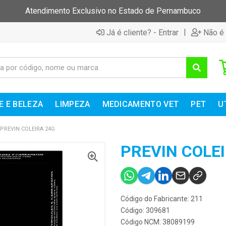
Atendimento Exclusivo no Estado de Pernambuco
|
Já é cliente? - Entrar
Não é 
E E BELEZA
LIMPEZA
MEDICAMENTO VET
PET
U
PREVIN COLEIRA 24G
PREVIN COLE
Código do Fabricante: 211
Código: 309681
Código NCM: 38089199