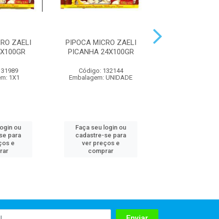
RO ZAELI
PIPOCA MICRO ZAELI
PIPOCA MICRO
X100GR
PICANHA 24X100GR
MANTEIGA 24
131989
Código: 132144
Código: 131
m: 1X1
Embalagem: UNIDADE
Embalagem:
login ou
Faça seu login ou
Faça seu log
se para
cadastre-se para
cadastre-se 
ços e
ver preços e
ver preços
rar
comprar
comprar