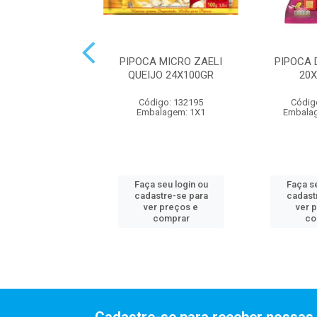
A MICRO ZAELI
PIPOCA MICRO ZAELI
PIPOCA 
IGA 24X100GR
QUEIJO 24X100GR
20
digo: 131997
Código: 132195
Códig
alagem: 1X1
Embalagem: 1X1
Embala
 seu login ou
Faça seu login ou
Faça se
astre-se para
cadastre-se para
cadast
er preços e
ver preços e
ver 
comprar
comprar
co