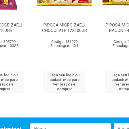
DOCE ZAELI
PIPOCA MICRO ZAELI
PIPOCA MIC
X100GR
CHOCOLATE 12X100GR
BACON 24
o: 305799
Código: 131970
Código: 
gem: 100GR
Embalagem: 1X1
Embalage
u login ou
Faça seu login ou
Faça seu 
re-se para
cadastre-se para
cadastre-
preços e
ver preços e
ver pre
mprar
comprar
comp