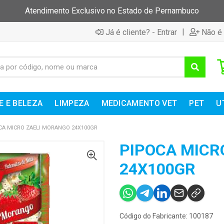
Atendimento Exclusivo no Estado de Pernambuco
|
Já é cliente? - Entrar
Não é 
E E BELEZA
LIMPEZA
MEDICAMENTO VET
PET
U
CA MICRO ZAELI MORANGO 24X100GR
PIPOCA MICR
24X100GR
Código do Fabricante: 100187