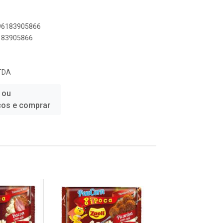
896183905866
6183905866
TDA
 ou
ços e comprar