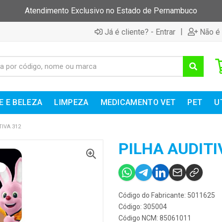
Atendimento Exclusivo no Estado de Pernambuco
|
Já é cliente? - Entrar
Não é 
E E BELEZA
LIMPEZA
MEDICAMENTO VET
PET
U
TIVA 312
PILHA AUDITI
Código do Fabricante: 5011625
Código: 305004
Código NCM: 85061011