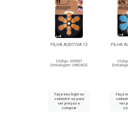
 AUDITIVA 10
PILHA AUDITIVA 13
PILHA A
digo: 305010
Código: 305007
Códig
agem: UNIDADE
Embalagem: UNIDADE
Embalag
 seu login ou
Faça seu login ou
Faça se
astre-se para
cadastre-se para
cadast
er preços e
ver preços e
ver 
comprar
comprar
co