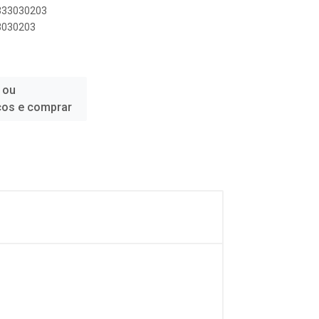
1333030203
33030203
 ou
ços e comprar