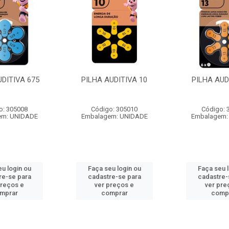
UDITIVA 675
PILHA AUDITIVA 10
PILHA AUD
o: 305008
Código: 305010
Código: 
em: UNIDADE
Embalagem: UNIDADE
Embalagem:
u login ou
Faça seu login ou
Faça seu 
re-se para
cadastre-se para
cadastre-
preços e
ver preços e
ver pre
mprar
comprar
comp