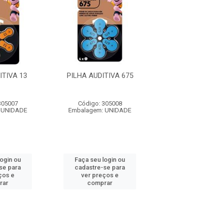
ITIVA 13
PILHA AUDITIVA 675
PILHA AUDIT
305007
Código: 305008
Código: 305
 UNIDADE
Embalagem: UNIDADE
Embalagem: U
login ou
Faça seu login ou
Faça seu log
se para
cadastre-se para
cadastre-se 
ços e
ver preços e
ver preços
rar
comprar
comprar