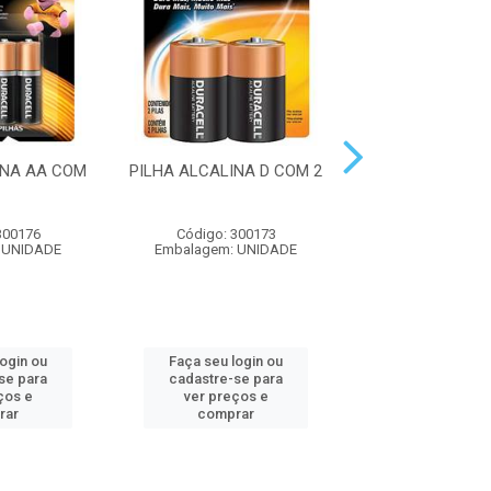
INA AA COM
PILHA ALCALINA D COM 2
PILHA ALCAL
OPTIMUM 16
300176
Código: 300173
Código: 316
 UNIDADE
Embalagem: UNIDADE
Embalagem: U
login ou
Faça seu login ou
Faça seu log
se para
cadastre-se para
cadastre-se 
ços e
ver preços e
ver preços
rar
comprar
comprar