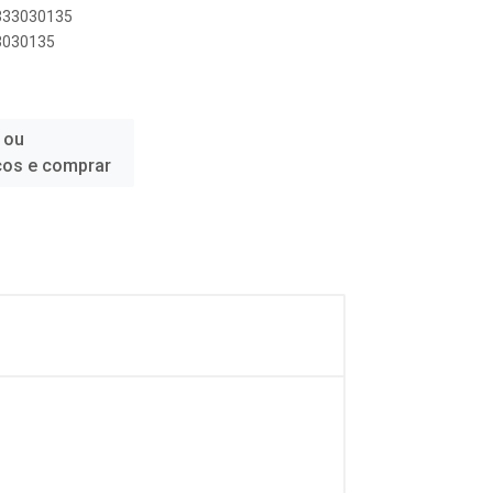
1333030135
33030135
 ou
ços e comprar