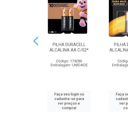
 ALCALINA AA
PILHA DURACELL
PILHA
IMUM 16X4UN
ALCALINA AA C/02*
ALCALIN
digo: 316502
Código: 179280
Códig
agem: UNIDADE
Embalagem: UNIDADE
Embalag
 seu login ou
Faça seu login ou
Faça se
astre-se para
cadastre-se para
cadast
er preços e
ver preços e
ver 
comprar
comprar
co