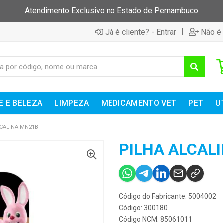
Atendimento Exclusivo no Estado de Pernambuco
|
Já é cliente? - Entrar
Não é 
E E BELEZA
LIMPEZA
MEDICAMENTO VET
PET
U
LCALINA MN21B
PILHA ALCAL
Código do Fabricante: 5004002
Código: 300180
Código NCM: 85061011