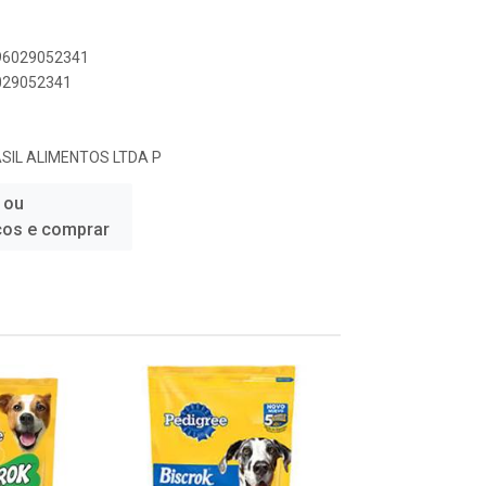
896029052341
6029052341
IL ALIMENTOS LTDA P
 ou
ços e comprar