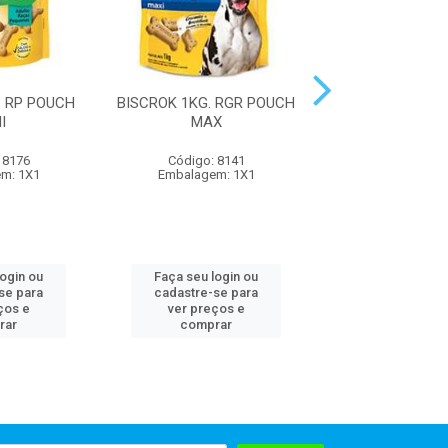
. RP POUCH
BISCROK 1KG. RGR POUCH
BISCROK 500
I
MAX
 8176
Código: 8141
Código: 81
m: 1X1
Embalagem: 1X1
Embalagem:
login ou
Faça seu login ou
Faça seu log
se para
cadastre-se para
cadastre-se 
ços e
ver preços e
ver preços
rar
comprar
comprar