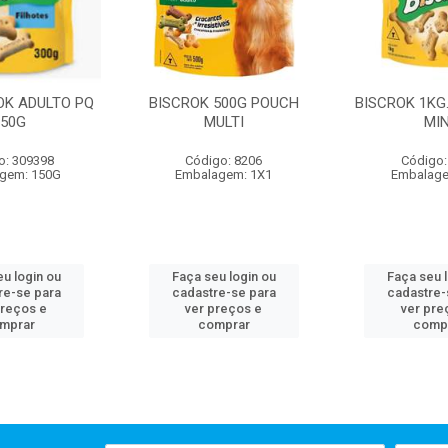
OK ADULTO PQ
BISCROK 500G POUCH
BISCROK 1KG
150G
MULTI
MIN
o: 309398
Código: 8206
Código:
gem: 150G
Embalagem: 1X1
Embalage
u login ou
Faça seu login ou
Faça seu 
re-se para
cadastre-se para
cadastre-
preços e
ver preços e
ver pre
mprar
comprar
comp