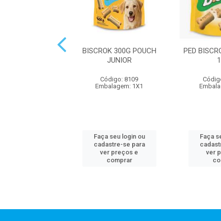
OK 500G MINI
BISCROK 300G POUCH
PED BISCR
JUNIOR
ódigo: 8150
Código: 8109
Códig
alagem: 1X1
Embalagem: 1X1
Embala
 seu login ou
Faça seu login ou
Faça se
astre-se para
cadastre-se para
cadast
er preços e
ver preços e
ver 
comprar
comprar
co