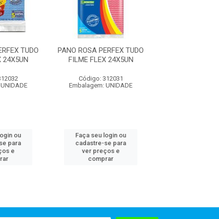
ERFEX TUDO
PANO ROSA PERFEX TUDO
PANO AZUL PERF
X 24X5UN
FILME FLEX 24X5UN
FILME FLEX 
312032
Código: 312031
Código: 312
 UNIDADE
Embalagem: UNIDADE
Embalagem: U
login ou
Faça seu login ou
Faça seu log
se para
cadastre-se para
cadastre-se 
ços e
ver preços e
ver preços
rar
comprar
comprar