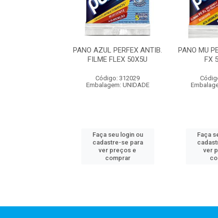
SA PERFEX TUDO
PANO AZUL PERFEX ANTIB.
PANO MU P
 FLEX 24X5UN
FILME FLEX 50X5U
FX 
digo: 312031
Código: 312029
Códig
agem: UNIDADE
Embalagem: UNIDADE
Embalag
 seu login ou
Faça seu login ou
Faça se
astre-se para
cadastre-se para
cadast
er preços e
ver preços e
ver 
comprar
comprar
co