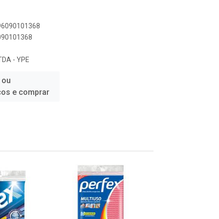
896090101368
6090101368
DA - YPE
 ou
ços e comprar