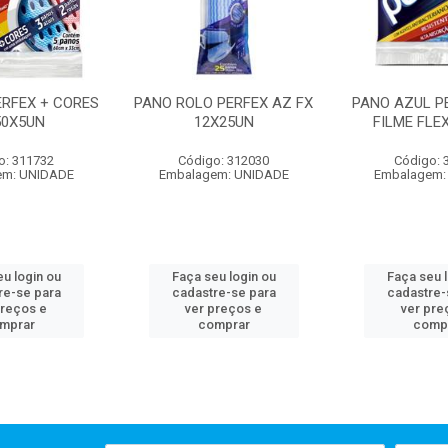
ERFEX + CORES
PANO ROLO PERFEX AZ FX
PANO AZUL P
50X5UN
12X25UN
FILME FLE
o: 311732
Código: 312030
Código: 
em: UNIDADE
Embalagem: UNIDADE
Embalagem:
u login ou
Faça seu login ou
Faça seu 
re-se para
cadastre-se para
cadastre-
preços e
ver preços e
ver pre
mprar
comprar
comp