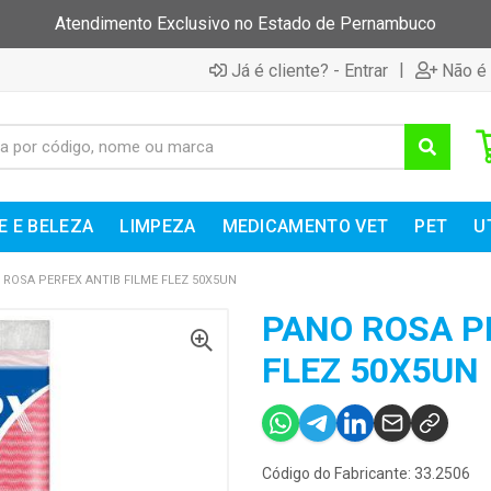
Atendimento Exclusivo no Estado de Pernambuco
|
Já é cliente? - Entrar
Não é 
E E BELEZA
LIMPEZA
MEDICAMENTO VET
PET
U
 ROSA PERFEX ANTIB FILME FLEZ 50X5UN
PANO ROSA P
FLEZ 50X5UN
Código do Fabricante: 33.2506