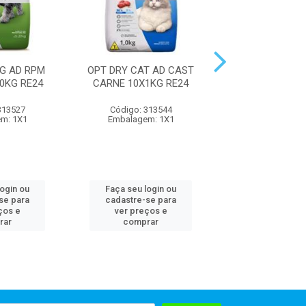
G AD RPM
OPT DRY CAT AD CAST
OPT DRY CAT A
0KG RE24
CARNE 10X1KG RE24
10X1KG R
313527
Código: 313544
Código: 313
m: 1X1
Embalagem: 1X1
Embalagem:
login ou
Faça seu login ou
Faça seu log
se para
cadastre-se para
cadastre-se 
ços e
ver preços e
ver preços
rar
comprar
comprar