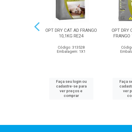
Y CAT AD CARNE
OPT DRY CAT AD FRANGO
OPT DRY 
X1KG RE24
10,1KG RE24
FRANGO 
digo: 313545
Código: 313528
Códig
alagem: 1X1
Embalagem: 1X1
Embal
 seu login ou
Faça seu login ou
Faça se
astre-se para
cadastre-se para
cadast
er preços e
ver preços e
ver 
comprar
comprar
co