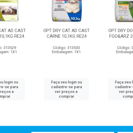
CAT AD CAST
OPT DRY CAT AD CAST
OPT DRY DO
10,1KG RE24
CARNE 10,1KG RE24
FGO&ARZ 2
o: 313529
Código: 313530
Código: 
agem: 1X1
Embalagem: 1X1
Embalage
u login ou
Faça seu login ou
Faça seu 
re-se para
cadastre-se para
cadastre-
preços e
ver preços e
ver pre
mprar
comprar
comp