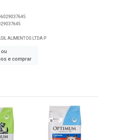
896029037645
6029037645
IL ALIMENTOS LTDA P
 ou
ços e comprar