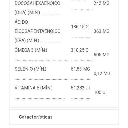
DOCOSAHEXAENOICO
242 MG
..........................
(DHA) (MÍN.) .......................
ÁCIDO
186,15 G
EICOSAPENTAENOICO
363 MG
........................
(EPA) (MÍN.) .........................
ÔMEGA 3 (MÍN.)
310,25 G
605 MG
..............................................................
.........................
SELÊNIO (MÍN.)
61,53 MG
0,12 MG
.................................................................
.......................
VITAMINA E (MÍN.)
51.282 UI
100 UI
...........................................................
.......................
Características