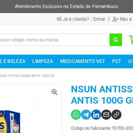
Atendimento Exclusivo no Estado de Pernambuco
|
Já é cliente? - Entrar
Não é 
E E BELEZA
LIMPEZA
MEDICAMENTO VET
PET
U
SSIN FPS70+CREME ANTIS 100G GR
NSUN ANTISS
ANTIS 100G G
Código do Fabricante: 93705-03