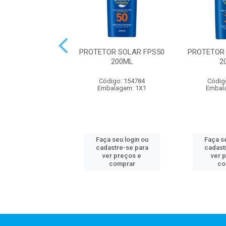
OR SOLAR FPS50
PROTETOR SOLAR FPS50
PROTETOR
400ML
200ML
2
digo: 300825
Código: 154784
Códig
alagem: 1X1
Embalagem: 1X1
Embal
 seu login ou
Faça seu login ou
Faça se
astre-se para
cadastre-se para
cadast
er preços e
ver preços e
ver 
comprar
comprar
co