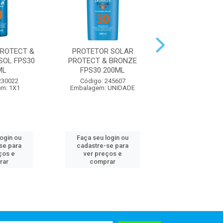
ROTECT &
PROTETOR SOLAR
PROTETOR SOLA
SOL FPS30
PROTECT & BRONZE
400ML
ML
FPS30 200ML
Código: 300
230022
Código: 245607
Embalagem:
m: 1X1
Embalagem: UNIDADE
login ou
Faça seu login ou
Faça seu log
se para
cadastre-se para
cadastre-se 
ços e
ver preços e
ver preços
rar
comprar
comprar