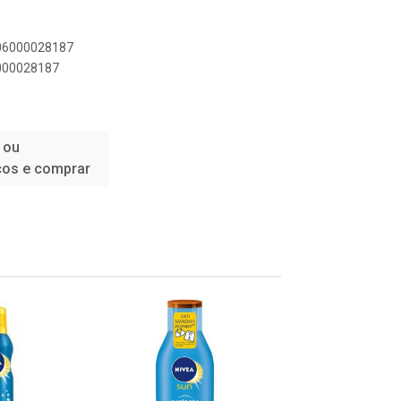
006000028187
6000028187
 ou
ços e comprar