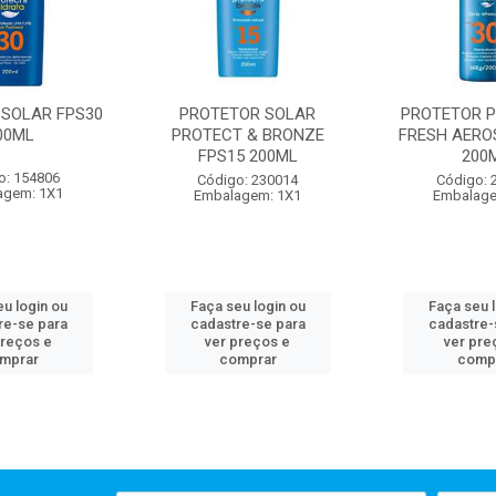
 SOLAR FPS30
PROTETOR SOLAR
PROTETOR P
00ML
PROTECT & BRONZE
FRESH AERO
FPS15 200ML
200
o: 154806
Código: 230014
Código: 
agem: 1X1
Embalagem: 1X1
Embalage
u login ou
Faça seu login ou
Faça seu 
re-se para
cadastre-se para
cadastre-
preços e
ver preços e
ver pre
mprar
comprar
comp