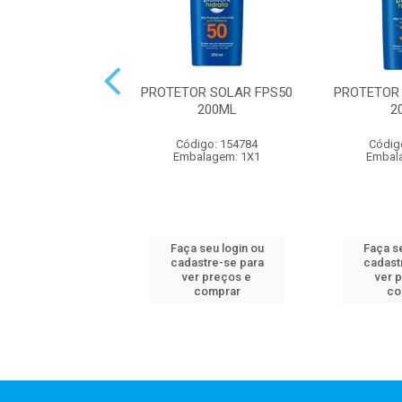
OR SOLAR FPS50
PROTETOR SOLAR FPS50
PROTETOR
400ML
200ML
2
digo: 300825
Código: 154784
Códig
alagem: 1X1
Embalagem: 1X1
Embal
 seu login ou
Faça seu login ou
Faça se
astre-se para
cadastre-se para
cadast
er preços e
ver preços e
ver 
comprar
comprar
co