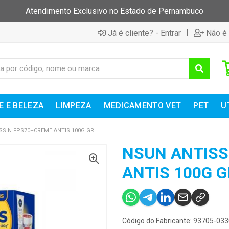
Atendimento Exclusivo no Estado de Pernambuco
|
Já é cliente? - Entrar
Não é 
E E BELEZA
LIMPEZA
MEDICAMENTO VET
PET
U
SSIN FPS70+CREME ANTIS 100G GR
NSUN ANTISS
ANTIS 100G G
Código do Fabricante: 93705-03