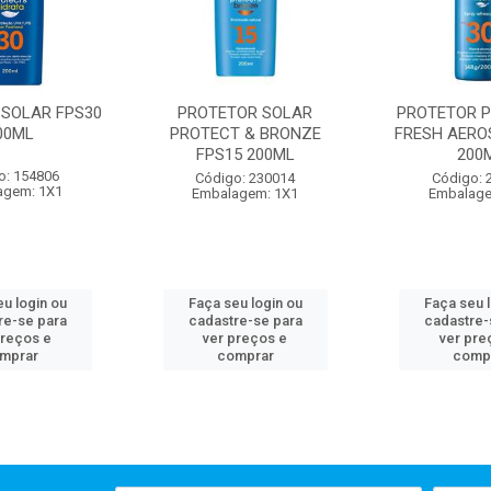
 SOLAR FPS30
PROTETOR SOLAR
PROTETOR P
00ML
PROTECT & BRONZE
FRESH AERO
FPS15 200ML
200
o: 154806
Código: 230014
Código: 
agem: 1X1
Embalagem: 1X1
Embalage
u login ou
Faça seu login ou
Faça seu 
re-se para
cadastre-se para
cadastre-
preços e
ver preços e
ver pre
mprar
comprar
comp