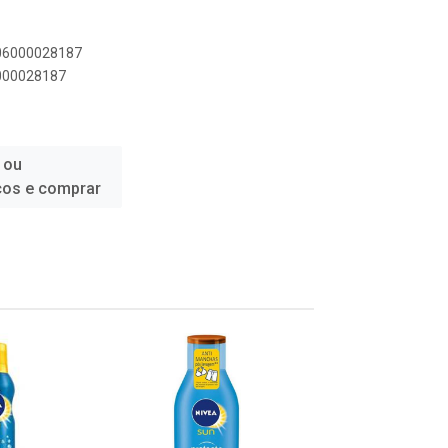
006000028187
6000028187
 ou
ços e comprar