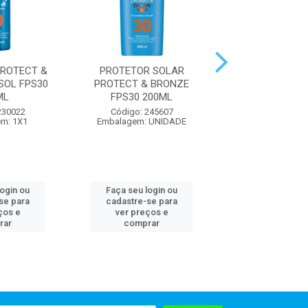
ROTECT &
PROTETOR SOLAR
PROTETOR SOLA
SOL FPS30
PROTECT & BRONZE
400ML
ML
FPS30 200ML
Código: 300
230022
Código: 245607
Embalagem:
m: 1X1
Embalagem: UNIDADE
login ou
Faça seu login ou
Faça seu log
se para
cadastre-se para
cadastre-se 
ços e
ver preços e
ver preços
rar
comprar
comprar