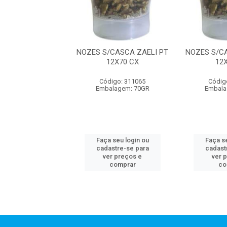
/CASCA ZAELI PT
NOZES S/CASCA ZAELI PT
NOZES S/C
12X70 CX
12X70 CX
12
digo: 311065
Código: 311065
Códig
alagem: 70GR
Embalagem: 70GR
Embala
 seu login ou
Faça seu login ou
Faça se
astre-se para
cadastre-se para
cadast
er preços e
ver preços e
ver 
comprar
comprar
co