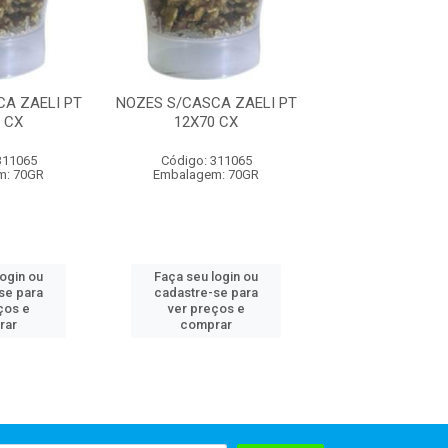
A ZAELI PT
NOZES S/CASCA ZAELI PT
NOZES S/CASCA 
 CX
12X70 CX
12X70 C
311065
Código: 311065
Código: 311
m: 70GR
Embalagem: 70GR
Embalagem: 
login ou
Faça seu login ou
Faça seu log
se para
cadastre-se para
cadastre-se 
ços e
ver preços e
ver preços
rar
comprar
comprar