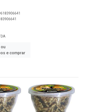
896183906641
6183906641
TDA
 ou
ços e comprar