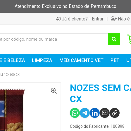
Atendimento Exclusivo no Estado de Pernambuco
|
Já é cliente? - Entrar
Não é 
E E BELEZA
LIMPEZA
MEDICAMENTO VET
PET
U
I 10X100 CX
NOZES SEM C
CX
Código do Fabricante: 100898