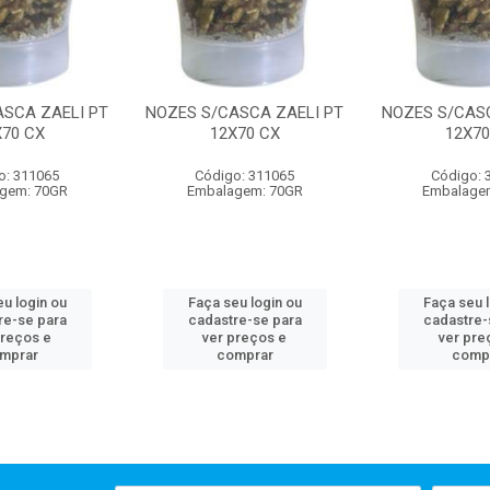
ASCA ZAELI PT
NOZES S/CASCA ZAELI PT
NOZES S/CASC
X70 CX
12X70 CX
12X70
o: 311065
Código: 311065
Código: 
gem: 70GR
Embalagem: 70GR
Embalage
u login ou
Faça seu login ou
Faça seu 
re-se para
cadastre-se para
cadastre-
preços e
ver preços e
ver pre
mprar
comprar
comp