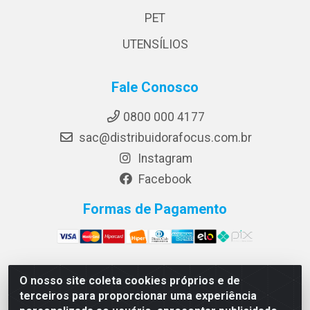
PET
UTENSÍLIOS
Fale Conosco
0800 000 4177
sac@distribuidorafocus.com.br
Instagram
Facebook
Formas de Pagamento
O nosso site coleta cookies próprios e de
Focus Distribuidora LTDA - Rua Republica Eslovaca, 1121
terceiros para proporcionar uma experiência
- Muribeca, Jaboatão dos Guararapes/PE - CEP 54350-