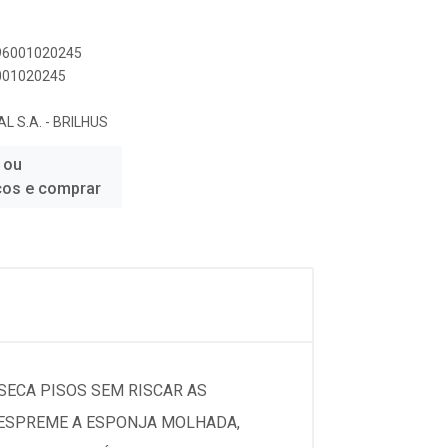
896001020245
6001020245
L S.A. - BRILHUS
 ou
ços e comprar
 SECA PISOS SEM RISCAR AS
, ESPREME A ESPONJA MOLHADA,