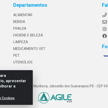
Departamentos
Fa
ALIMENTAR
BEBIDA
FRALDA
HIGIENE E BELEZA
LIMPEZA
Fo
MEDICAMENTO VET
PET
UTENSÍLIOS
para
io, apresentar
elhorar a
ublica Eslovaca, 1121 - Muribeca, Jaboatão dos Guararapes/PE - CEP 
e Cookies