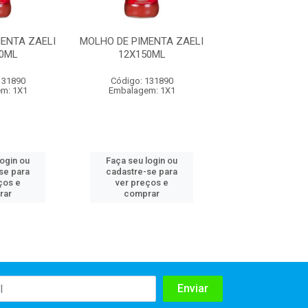
ENTA ZAELI
MOLHO DE PIMENTA ZAELI
MOLHO DE PIMEN
0ML
12X150ML
12X150M
131890
Código: 131890
Código: 131
m: 1X1
Embalagem: 1X1
Embalagem:
login ou
Faça seu login ou
Faça seu log
se para
cadastre-se para
cadastre-se 
ços e
ver preços e
ver preços
rar
comprar
comprar