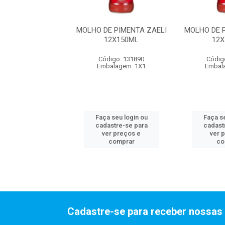
E PIMENTA ZAELI
MOLHO DE PIMENTA ZAELI
MOLHO DE 
12X150ML
12X150ML
12
digo: 131890
Código: 131890
Códig
alagem: 1X1
Embalagem: 1X1
Embal
 seu login ou
Faça seu login ou
Faça se
astre-se para
cadastre-se para
cadast
er preços e
ver preços e
ver 
comprar
comprar
co
Cadastre-se para receber nossas 