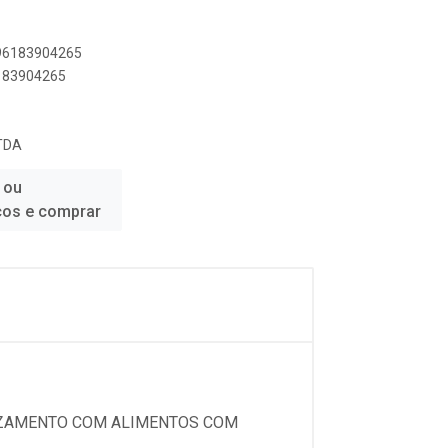
896183904265
6183904265
TDA
 ou
ços e comprar
RUZAMENTO COM ALIMENTOS COM