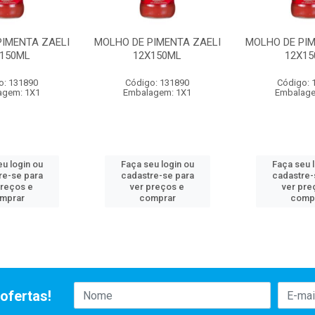
PIMENTA ZAELI
MOLHO DE PIMENTA ZAELI
MOLHO DE PIM
X150ML
12X150ML
12X15
o: 131890
Código: 131890
Código: 
agem: 1X1
Embalagem: 1X1
Embalage
u login ou
Faça seu login ou
Faça seu 
re-se para
cadastre-se para
cadastre-
preços e
ver preços e
ver pre
mprar
comprar
comp
ofertas!