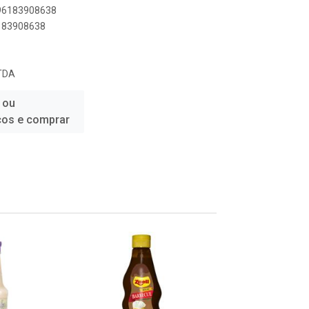
896183908638
6183908638
TDA
 ou
ços e comprar