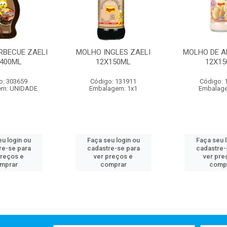
RBECUE ZAELI
MOLHO INGLES ZAELI
MOLHO DE A
X400ML
12X150ML
12X15
o: 303659
Código: 131911
Código: 
em: UNIDADE
Embalagem: 1x1
Embalage
u login ou
Faça seu login ou
Faça seu 
re-se para
cadastre-se para
cadastre-
preços e
ver preços e
ver pre
mprar
comprar
comp