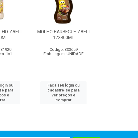
LHO ZAELI
MOLHO BARBECUE ZAELI
MOLHO INGLES
0ML
12X400ML
12X150M
131920
Código: 303659
Código: 131
m: 1x1
Embalagem: UNIDADE
Embalagem:
login ou
Faça seu login ou
Faça seu log
se para
cadastre-se para
cadastre-se 
ços e
ver preços e
ver preços
rar
comprar
comprar