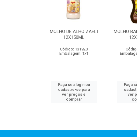
 INGLES ZAELI
MOLHO DE ALHO ZAELI
MOLHO BA
12X150ML
12X150ML
12
digo: 131911
Código: 131920
Códig
alagem: 1x1
Embalagem: 1x1
Embalag
 seu login ou
Faça seu login ou
Faça se
astre-se para
cadastre-se para
cadast
er preços e
ver preços e
ver 
comprar
comprar
co