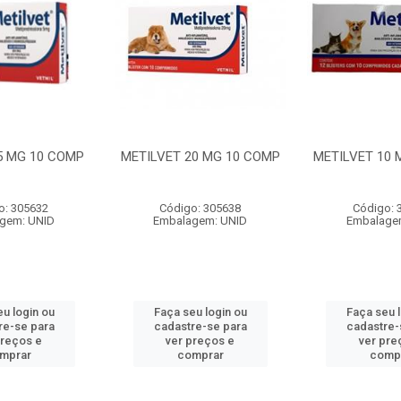
5 MG 10 COMP
METILVET 20 MG 10 COMP
METILVET 10 
o: 305632
Código: 305638
Código: 
gem: UNID
Embalagem: UNID
Embalage
u login ou
Faça seu login ou
Faça seu 
re-se para
cadastre-se para
cadastre-
preços e
ver preços e
ver pre
mprar
comprar
comp