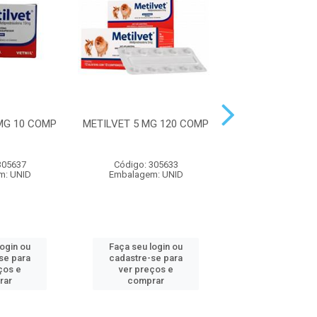
MG 10 COMP
METILVET 5 MG 120 COMP
METILVET 10 
COMP
305637
Código: 305633
Código: 305
m: UNID
Embalagem: UNID
Embalagem: 
login ou
Faça seu login ou
Faça seu log
se para
cadastre-se para
cadastre-se 
ços e
ver preços e
ver preços
rar
comprar
comprar