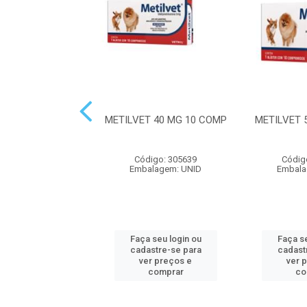
VET 10 MG 120
METILVET 40 MG 10 COMP
METILVET 
COMP
digo: 305634
Código: 305639
Códig
alagem: UNID
Embalagem: UNID
Embala
 seu login ou
Faça seu login ou
Faça se
astre-se para
cadastre-se para
cadast
er preços e
ver preços e
ver 
comprar
comprar
co