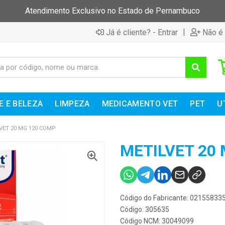
Atendimento Exclusivo no Estado de Pernambuco
|
Já é cliente? - Entrar
Não é 
E E BELEZA
LIMPEZA
MEDICAMENTO VET
PET
U
VET 20 MG 120 COMP
METILVET 20
Código do Fabricante: 02155833
Código: 305635
Código NCM: 30049099