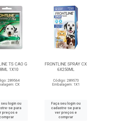
INE TS CAO G
FRONTLINE SPRAY CX
68ML 1X10
6X250ML
igo: 289564
Código: 289573
alagem: CX
Embalagem: 1X1
 seu login ou
Faça seu login ou
stre-se para
cadastre-se para
r preços e
ver preços e
comprar
comprar