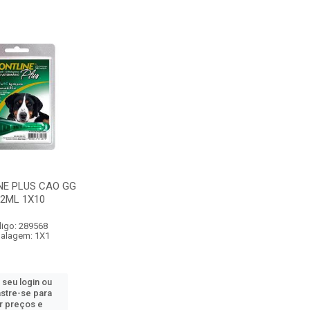
NE PLUS CAO GG
02ML 1X10
igo: 289568
alagem: 1X1
 seu login ou
stre-se para
r preços e