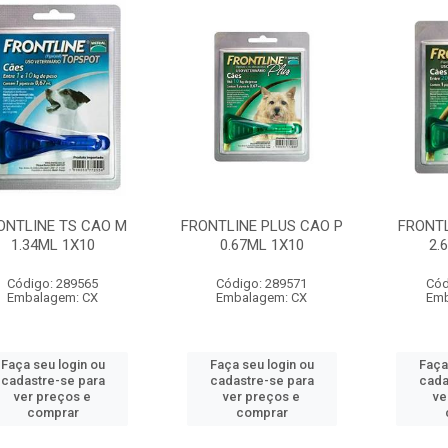
ONTLINE TS CAO M
FRONTLINE PLUS CAO P
FRONTL
1.34ML 1X10
0.67ML 1X10
2.
Código: 289565
Código: 289571
Cód
Embalagem: CX
Embalagem: CX
Emb
Faça seu login ou
Faça seu login ou
Faça
cadastre-se para
cadastre-se para
cada
ver preços e
ver preços e
ve
comprar
comprar