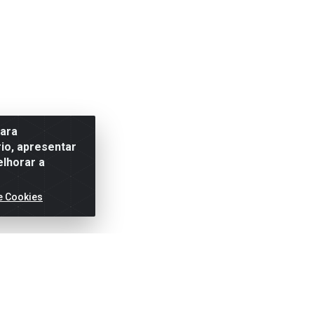
para
io, apresentar
elhorar a
e Cookies