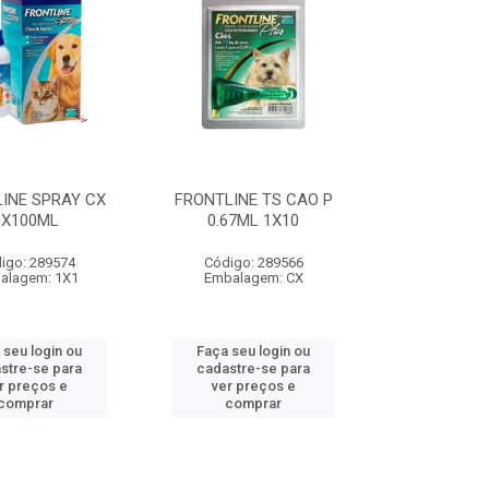
INE SPRAY CX
FRONTLINE TS CAO P
6X100ML
0.67ML 1X10
igo: 289574
Código: 289566
alagem: 1X1
Embalagem: CX
 seu login ou
Faça seu login ou
stre-se para
cadastre-se para
r preços e
ver preços e
comprar
comprar