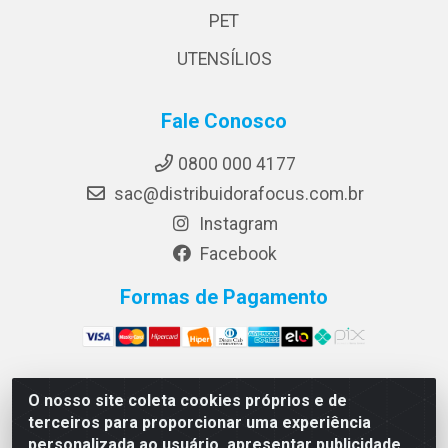
PET
UTENSÍLIOS
Fale Conosco
0800 000 4177
sac@distribuidorafocus.com.br
Instagram
Facebook
Formas de Pagamento
O nosso site coleta cookies próprios e de
Focus Distribuidora LTDA - Rua Republica Eslovaca, 1121
terceiros para proporcionar uma experiência
- Muribeca, Jaboatão dos Guararapes/PE - CEP 54350-
personalizada ao usuário, apresentar publicidade