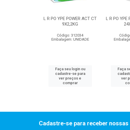
PE POWER ACT CT
L R PO YPE POWER ACT CT
L R PO YPE
24X800G
9X2,2KG
24
digo: 315440
Código: 312034
Códig
agem: UNIDADE
Embalagem: UNIDADE
Embalag
 seu login ou
Faça seu login ou
Faça se
astre-se para
cadastre-se para
cadast
er preços e
ver preços e
ver 
comprar
comprar
co
Cadastre-se para receber nossas 