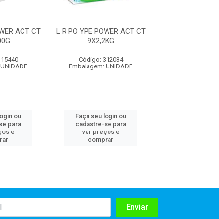
OWER ACT CT
L R PO YPE POWER ACT CT
L R PO YPE POW
00G
9X2,2KG
24X800
315440
Código: 312034
Código: 315
 UNIDADE
Embalagem: UNIDADE
Embalagem: U
login ou
Faça seu login ou
Faça seu log
se para
cadastre-se para
cadastre-se 
ços e
ver preços e
ver preços
rar
comprar
comprar