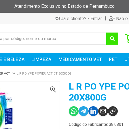
Atendimento Exclusivo no Estado de Pernambuco
|
Já é cliente? - Entrar
Não é 
E E BELEZA
LIMPEZA
MEDICAMENTO VET
PET
U
ER ACT
L R PO YPE POWER ACT CT 20X800G
L R PO YPE P
20X800G
Código do Fabricante: 38.0801