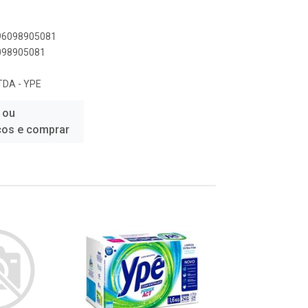
896098905081
6098905081
DA - YPE
 ou
ços e comprar