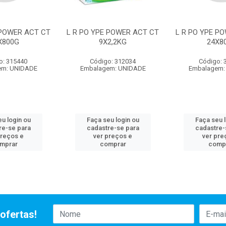
 POWER ACT CT
L R PO YPE POWER ACT CT
L R PO YPE P
X800G
9X2,2KG
24X8
o: 315440
Código: 312034
Código: 
em: UNIDADE
Embalagem: UNIDADE
Embalagem:
u login ou
Faça seu login ou
Faça seu 
re-se para
cadastre-se para
cadastre-
preços e
ver preços e
ver pre
mprar
comprar
comp
ofertas!