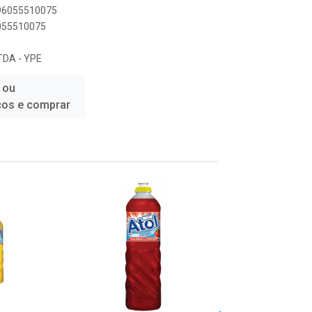
896055510075
6055510075
DA - YPE
 ou
ços e comprar