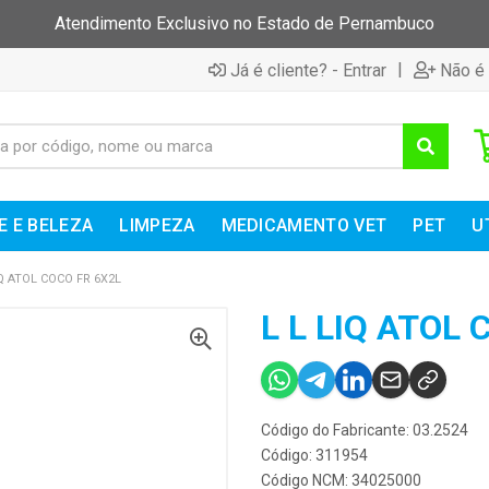
Atendimento Exclusivo no Estado de Pernambuco
|
Já é cliente? - Entrar
Não é 
E E BELEZA
LIMPEZA
MEDICAMENTO VET
PET
U
IQ ATOL COCO FR 6X2L
L L LIQ ATOL
Código do Fabricante: 03.2524
Código: 311954
Código NCM: 34025000