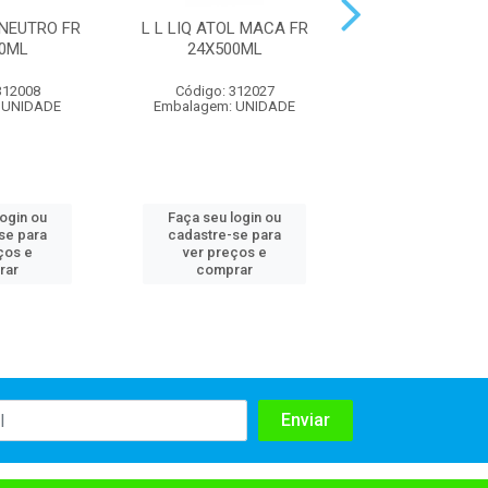
 NEUTRO FR
L L LIQ ATOL MACA FR
L L LIQ ATOL 
0ML
24X500ML
24X500M
312008
Código: 312027
Código: 312
 UNIDADE
Embalagem: UNIDADE
Embalagem: U
login ou
Faça seu login ou
Faça seu log
se para
cadastre-se para
cadastre-se 
ços e
ver preços e
ver preços
rar
comprar
comprar