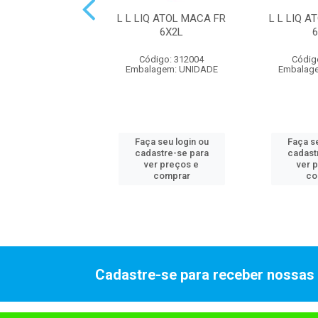
Q ATOL COCO FR
L L LIQ ATOL MACA FR
L L LIQ A
24X500ML
6X2L
digo: 312006
Código: 312004
Códig
agem: UNIDADE
Embalagem: UNIDADE
Embalag
 seu login ou
Faça seu login ou
Faça se
astre-se para
cadastre-se para
cadast
er preços e
ver preços e
ver 
comprar
comprar
co
Cadastre-se para receber nossas 