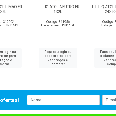
TOL LIMAO FR
L L LIQ ATOL NEUTRO FR
L L LIQ ATOL
6X2L
6X2L
24X50
o: 312002
Código: 311956
Código: 
em: UNIDADE
Embalagem: UNIDADE
Embalagem:
u login ou
Faça seu login ou
Faça seu 
re-se para
cadastre-se para
cadastre-
preços e
ver preços e
ver pre
mprar
comprar
comp
ofertas!