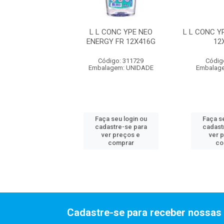
C YPE GREEN FR
L L CONC YPE NEO
L L CONC Y
12X406G
ENERGY FR 12X416G
12
digo: 311739
Código: 311729
Códig
agem: UNIDADE
Embalagem: UNIDADE
Embalag
 seu login ou
Faça seu login ou
Faça se
astre-se para
cadastre-se para
cadast
er preços e
ver preços e
ver 
comprar
comprar
co
Cadastre-se para receber nossas 