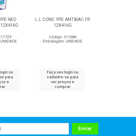
YPE NEO
L L CONC YPE ANTIBAC FR
L L CONC YPE 
 12X416G
12X416G
12X406
311729
Código: 311686
Código: 311
 UNIDADE
Embalagem: UNIDADE
Embalagem: U
login ou
Faça seu login ou
Faça seu log
se para
cadastre-se para
cadastre-se 
ços e
ver preços e
ver preços
rar
comprar
comprar