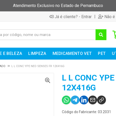
Atendimento Exclusivo no Estado de Pernambuco
|
Já é cliente? - Entrar
Não é 
E E BELEZA
LIMPEZA
MEDICAMENTO VET
PET
U
RADO
L L CONC YPE NEO SENSES FR 12X416G
L L CONC YPE
12X416G
Código do Fabricante: 03.2031