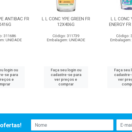
PE ANTIBAC FR
L L CONC YPE GREEN FR
L L CONC 
X416G
12X406G
ENERGY FR
o: 311686
Código: 311739
Código: 
em: UNIDADE
Embalagem: UNIDADE
Embalagem:
u login ou
Faça seu login ou
Faça seu 
re-se para
cadastre-se para
cadastre-
preços e
ver preços e
ver pre
mprar
comprar
comp
ofertas!