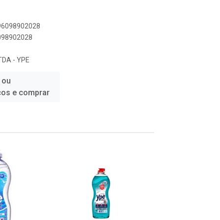
896098902028
6098902028
DA - YPE
 ou
ços e comprar