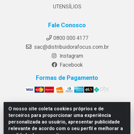
UTENSÍLIOS
Fale Conosco
0800 000 4177
sac@distribuidorafocus.com.br
Instagram
Facebook
Formas de Pagamento
O nosso site coleta cookies próprios e de
Focus Distribuidora LTDA - Rua Republica Eslovaca, 1121
terceiros para proporcionar uma experiência
- Muribeca, Jaboatão dos Guararapes/PE - CEP 54350-
personalizada ao usuário, apresentar publicidade
195 - CNPJ 10.960.053/0001-08
relevante de acordo com o seu perfil e melhorar a