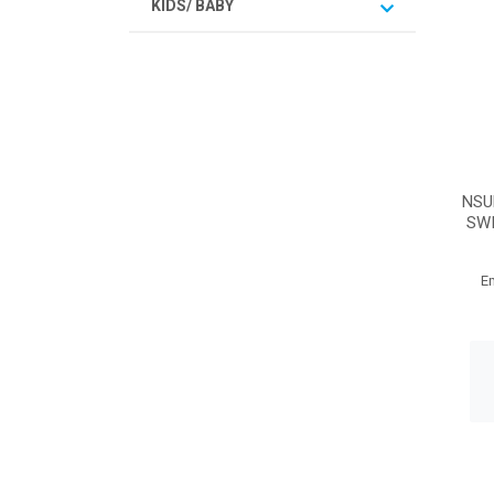
KIDS/ BABY
NSU
SWI
E