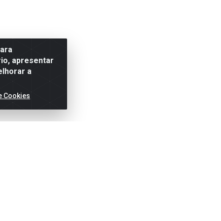
para
io, apresentar
elhorar a
e Cookies