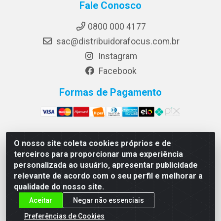
Fale Conosco
0800 000 4177
sac@distribuidorafocus.com.br
Instagram
Facebook
Formas de Pagamento
O nosso site coleta cookies próprios e de
Focus Distribuidora LTDA - Rua Republica Eslovaca, 1121
terceiros para proporcionar uma experiência
- Muribeca, Jaboatão dos Guararapes/PE - CEP 54350-
personalizada ao usuário, apresentar publicidade
195 - CNPJ 10.960.053/0001-08
relevante de acordo com o seu perfil e melhorar a
qualidade do nosso site.
Aceitar
Negar não essenciais
Preferências de Cookies