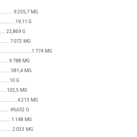
.............. 9.255,7 MG
..............19,11 G
........... 22,869 G
.............. 7.072 MG
......................1.774 MG
.............. 9.788 MG
............... 581,4 MG
............10 G
.............102,5 MG
...................4.213 MG
.............. 49,652 G
................1.148 MG
................2.033 MG