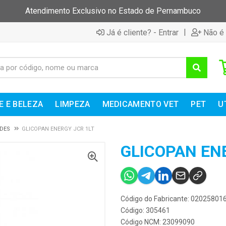
Atendimento Exclusivo no Estado de Pernambuco
|
Já é cliente? - Entrar
Não é 
E E BELEZA
LIMPEZA
MEDICAMENTO VET
PET
U
DES
GLICOPAN ENERGY JCR 1LT
GLICOPAN EN
Código do Fabricante: 02025801
Código: 305461
Código NCM: 23099090