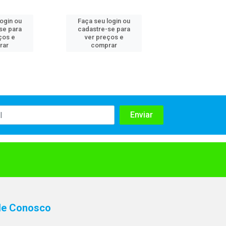
login ou
Faça seu login ou
Faça seu log
se para
cadastre-se para
cadastre-se 
ços e
ver preços e
ver preços
rar
comprar
comprar
le Conosco