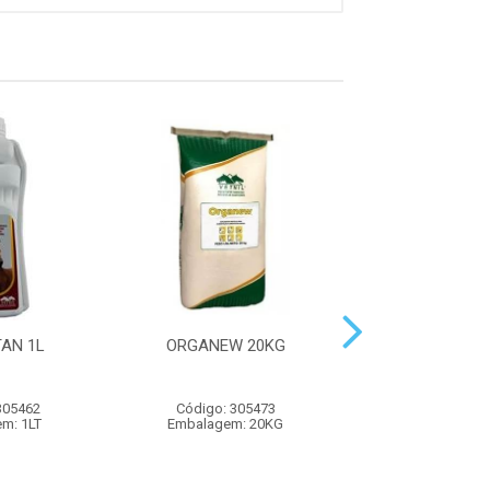
AN 1L
ORGANEW 20KG
ORGANEW PAST
305462
Código: 305473
Código: 305
m: 1LT
Embalagem: 20KG
Embalagem: 