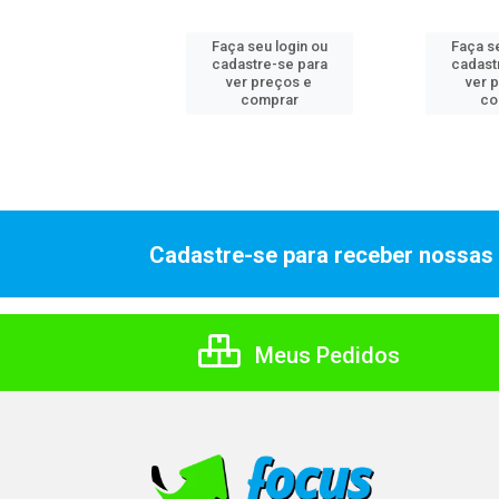
 seu login ou
Faça seu login ou
Faça se
astre-se para
cadastre-se para
cadast
er preços e
ver preços e
ver 
comprar
comprar
co
Cadastre-se para receber nossas 
Meus Pedidos