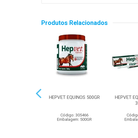
Produtos Relacionados
EW PASTA 32GR
HEPVET EQUINOS 500GR
HEPVET E
3
digo: 305474
Código: 305466
Códig
alagem: 32GR
Embalagem: 500GR
Embala