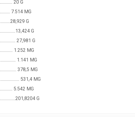
............. 20 G
................ 7.514 MG
................28,929 G
..................13,424 G
................... 27,981 G
................... 1.252 MG
.................... 1.141 MG
..................... 378,5 MG
...................... 531,4 MG
................... 5.542 MG
.....................201,8204 G