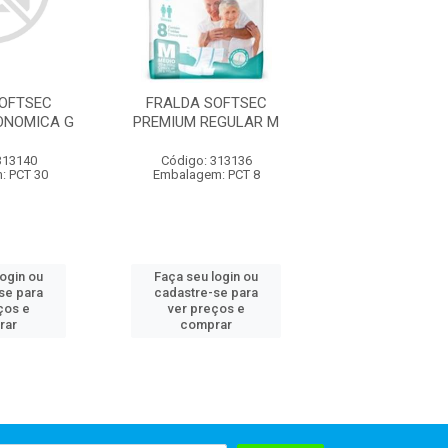
OFTSEC
FRALDA SOFTSEC
FRALDA SOF
ONOMICA G
PREMIUM REGULAR M
PREMIUM REGU
313140
Código: 313136
Código: 313
: PCT 30
Embalagem: PCT 8
Embalagem: 
login ou
Faça seu login ou
Faça seu log
se para
cadastre-se para
cadastre-se 
ços e
ver preços e
ver preços
rar
comprar
comprar