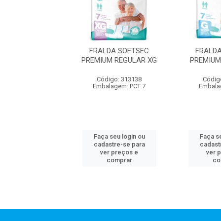
LDA SOFTSEC
FRALDA SOFTSEC
FRALD
UM REGULAR M
PREMIUM REGULAR XG
PREMIUM
digo: 313136
Código: 313138
Códig
lagem: PCT 8
Embalagem: PCT 7
Embala
 seu login ou
Faça seu login ou
Faça se
astre-se para
cadastre-se para
cadast
er preços e
ver preços e
ver 
comprar
comprar
co