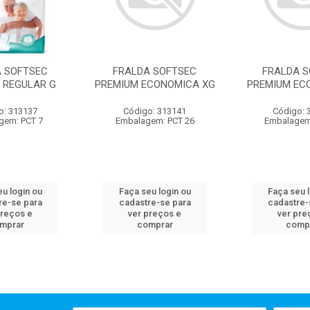
A SOFTSEC
FRALDA SOFTSEC
FRALDA S
 REGULAR G
PREMIUM ECONOMICA XG
PREMIUM EC
o: 313137
Código: 313141
Código: 
gem: PCT 7
Embalagem: PCT 26
Embalagem
u login ou
Faça seu login ou
Faça seu 
re-se para
cadastre-se para
cadastre-
preços e
ver preços e
ver pre
mprar
comprar
comp