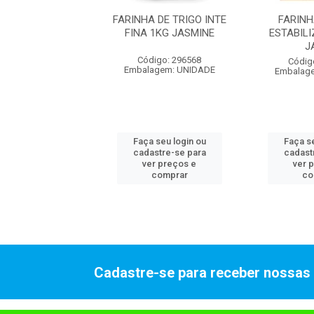
DE AVEIA 200GR
FARINHA DE TRIGO INTE
FARINH
JASMINE
FINA 1KG JASMINE
ESTABIL
J
digo: 296602
Código: 296568
Códig
agem: UNIDADE
Embalagem: UNIDADE
Embalag
 seu login ou
Faça seu login ou
Faça se
astre-se para
cadastre-se para
cadast
er preços e
ver preços e
ver 
comprar
comprar
co
Cadastre-se para receber nossas 