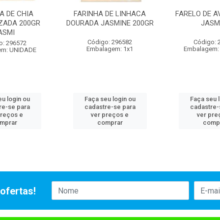
A DE CHIA
FARINHA DE LINHACA
FARELO DE A
IZADA 200GR
DOURADA JASMINE 200GR
JASM
ASMI
Código: 296582
Código: 
o: 296572
Embalagem: 1x1
Embalagem:
em: UNIDADE
u login ou
Faça seu login ou
Faça seu 
re-se para
cadastre-se para
cadastre-
preços e
ver preços e
ver pre
mprar
comprar
comp
ofertas!