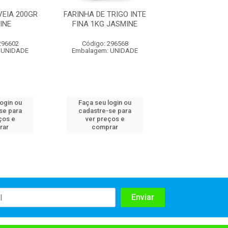
VEIA 200GR
FARINHA DE TRIGO INTE
FARINHA DE
INE
FINA 1KG JASMINE
ESTABILIZADA
JASMI
296602
Código: 296568
Código: 296
 UNIDADE
Embalagem: UNIDADE
Embalagem: U
login ou
Faça seu login ou
Faça seu log
se para
cadastre-se para
cadastre-se 
ços e
ver preços e
ver preços
rar
comprar
comprar