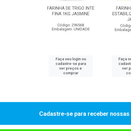
HA DE LINHACA
FARINHA DE TRIGO INTE
FARINH
 JASMINE 200GR
FINA 1KG JASMINE
ESTABIL
J
digo: 296582
Código: 296568
Códig
alagem: 1x1
Embalagem: UNIDADE
Embalag
 seu login ou
Faça seu login ou
Faça se
astre-se para
cadastre-se para
cadast
er preços e
ver preços e
ver 
comprar
comprar
co
Cadastre-se para receber nossas 