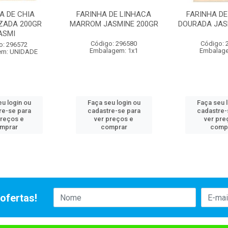
A DE CHIA
FARINHA DE LINHACA
FARINHA DE
IZADA 200GR
MARROM JASMINE 200GR
DOURADA JAS
ASMI
Código: 296580
Código: 
o: 296572
Embalagem: 1x1
Embalage
em: UNIDADE
u login ou
Faça seu login ou
Faça seu 
re-se para
cadastre-se para
cadastre-
preços e
ver preços e
ver pre
mprar
comprar
comp
ofertas!