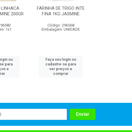
 LINHACA
FARINHA DE TRIGO INTE
FARINHA DE
MINE 200GR
FINA 1KG JASMINE
ESTABILIZADA
JASMI
296582
Código: 296568
Código: 296
m: 1x1
Embalagem: UNIDADE
Embalagem: U
login ou
Faça seu login ou
Faça seu log
se para
cadastre-se para
cadastre-se 
ços e
ver preços e
ver preços
rar
comprar
comprar