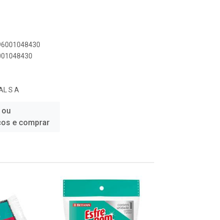
896001048430
6001048430
AL S A
 ou
ços e comprar