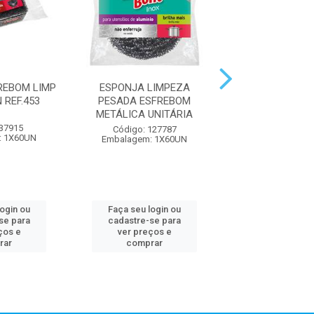
REBOM LIMP
ESPONJA LIMPEZA
ESFREBOM ESPO
 REF.453
PESADA ESFREBOM
DELICADA UNI
METÁLICA UNITÁRIA
 37915
Código: 316
Código: 127787
: 1X60UN
Embalagem: 1
Embalagem: 1X60UN
login ou
Faça seu login ou
Faça seu log
se para
cadastre-se para
cadastre-se 
ços e
ver preços e
ver preços
rar
comprar
comprar