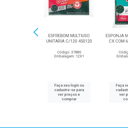
M ESPONJA LIMP
ESFREBOM MULTIUSO
ESPONJA M
ADA UNIT 1X60
UNITARIA C/120 450120
CX COM 
digo: 316298
Código: 37885
Códig
lagem: 1X60UN
Embalagem: 12X1
Embal
 seu login ou
Faça seu login ou
Faça se
astre-se para
cadastre-se para
cadast
er preços e
ver preços e
ver 
comprar
comprar
co