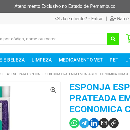
Atendimento Exclusivo no Estado de Pernambuco
|
Já é cliente? - Entrar
Não é 
E E BELEZA
LIMPEZA
MEDICAMENTO VET
PET
U
USO
ESPONJA ESPECIAIS ESFREBOM PRATEADA EMBALAGEM ECONOMICA COM 3 
ESPONJA ESP
PRATEADA E
ECONOMICA C