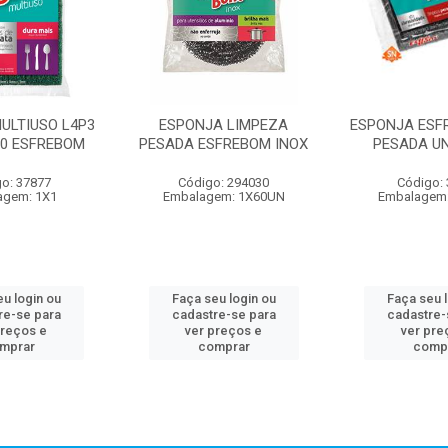
ULTIUSO L4P3
ESPONJA LIMPEZA
ESPONJA ESF
60 ESFREBOM
PESADA ESFREBOM INOX
PESADA UN
o: 37877
Código: 294030
Código:
agem: 1X1
Embalagem: 1X60UN
Embalagem
u login ou
Faça seu login ou
Faça seu 
re-se para
cadastre-se para
cadastre-
preços e
ver preços e
ver pre
mprar
comprar
comp