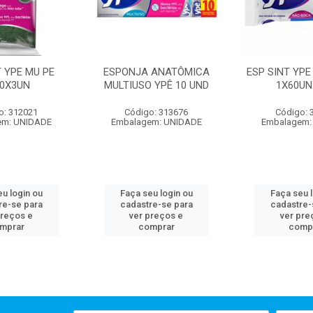
T YPE MU PE
ESPONJA ANATÔMICA
ESP SINT YPE
10X3UN
MULTIUSO YPÊ 10 UND
1X60UN
o: 312021
Código: 313676
Código: 
em: UNIDADE
Embalagem: UNIDADE
Embalagem:
u login ou
Faça seu login ou
Faça seu 
re-se para
cadastre-se para
cadastre-
preços e
ver preços e
ver pre
mprar
comprar
comp