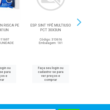
 N RISCA PE
ESP. SINT YPÊ MULTIUSO
ESPONJA ANA
X1UN
PCT 30X3UN
MULTIUSO YP
311697
Código: 313616
Código: 313
 UNIDADE
Embalagem: 1X1
Embalagem: U
login ou
Faça seu login ou
Faça seu log
se para
cadastre-se para
cadastre-se 
ços e
ver preços e
ver preços
rar
comprar
comprar