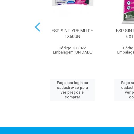
JA ANATÔMICA
ESP SINT YPE MU PE
ESP SIN
USO YPÊ L4P3
1X60UN
6X
digo: 313677
Código: 311822
Códig
agem: UNIDADE
Embalagem: UNIDADE
Embalag
 seu login ou
Faça seu login ou
Faça se
astre-se para
cadastre-se para
cadast
er preços e
ver preços e
ver 
comprar
comprar
co