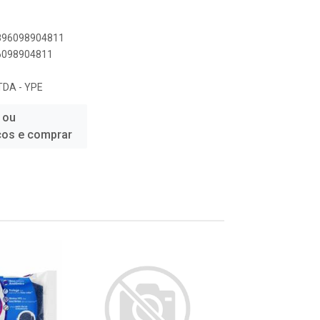
7896098904811
96098904811
DA - YPE
 ou
ços e comprar