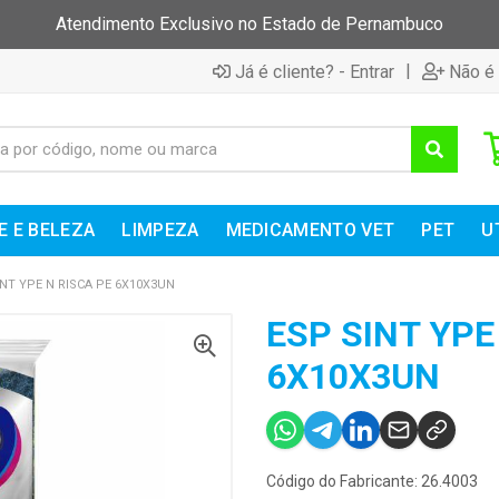
Atendimento Exclusivo no Estado de Pernambuco
|
Já é cliente? - Entrar
Não é 
E E BELEZA
LIMPEZA
MEDICAMENTO VET
PET
U
INT YPE N RISCA PE 6X10X3UN
ESP SINT YPE
6X10X3UN
Código do Fabricante: 26.4003