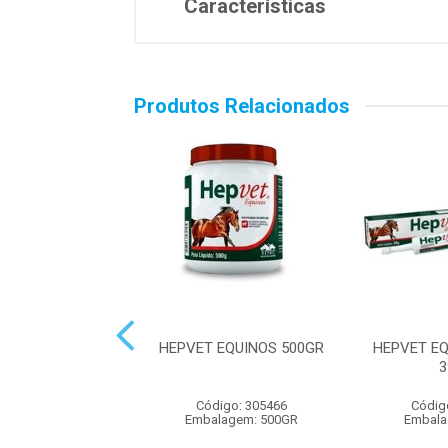
Características
Produtos Relacionados
EW PASTA 32GR
HEPVET EQUINOS 500GR
HEPVET E
3
digo: 305474
Código: 305466
Códig
alagem: 32GR
Embalagem: 500GR
Embala