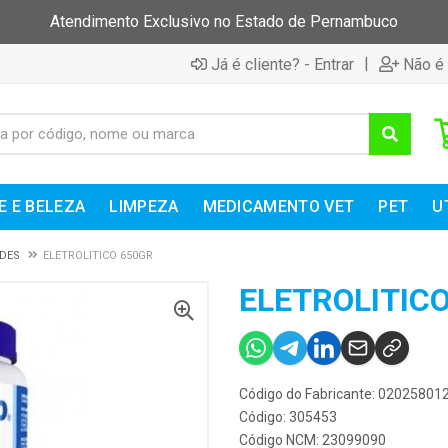
Atendimento Exclusivo no Estado de Pernambuco
|
Já é cliente? - Entrar
Não é 
E E BELEZA
LIMPEZA
MEDICAMENTO VET
PET
U
DES
ELETROLITICO 650GR
ELETROLITIC
Código do Fabricante: 02025801
Código: 305453
Código NCM: 23099090