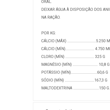
ORAL.
DEIXAR ÁGUA À DISPOSIÇÃO DOS AN
NA RAÇÃO.
POR KG:
CÁLCIO (MÁX) .......................................5.250
CÁLCIO (MÍN)....................................... 4.750 
CLORO (MÍN) ....................................... 325 G
MAGNÉSIO (MÍN) .................................. 10,8 G
POTÁSSIO (MÍN)....................................60,6 G
SÓDIO (MÍN) ........................................167,3 G
MALTODEXTRINA ...................................150 G.