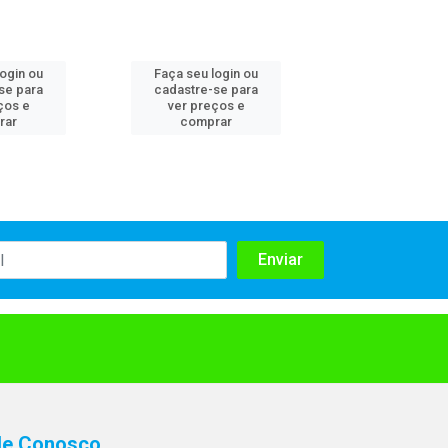
login ou
Faça seu login ou
Faça seu log
se para
cadastre-se para
cadastre-se 
ços e
ver preços e
ver preços
rar
comprar
comprar
le Conosco