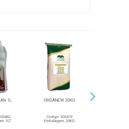
AN 1L
ORGANEW 20KG
ORGANEW PAST
305462
Código: 305473
Código: 305
m: 1LT
Embalagem: 20KG
Embalagem: 