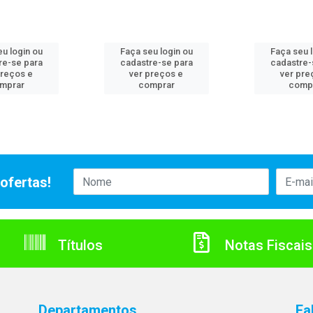
u login ou
Faça seu login ou
Faça seu 
re-se para
cadastre-se para
cadastre-
preços e
ver preços e
ver pre
mprar
comprar
comp
ofertas!
Títulos
Notas Fiscais
Departamentos
Fa