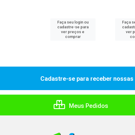
 seu login ou
Faça seu login ou
Faça se
astre-se para
cadastre-se para
cadast
er preços e
ver preços e
ver 
comprar
comprar
co
Cadastre-se para receber nossas 
Meus Pedidos