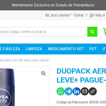
Atendimento Exclusivo no Estado de Pernambuco
|
Já é cliente? - Entrar
Não é 
E E BELEZA
LIMPEZA
MEDICAMENTO VET
PET
U
CK AERO DRY IMP MASC LEVE+ PAGUE-
DUOPACK AER
LEVE+ PAGUE
Código do Fabricante: 85936-03