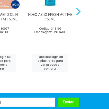
AERO CLIN
NDEO AERO FRESH ACTIVE
NDEO AERO B&
 FM 150ML
150ML
FEM 150
310927
Código: 313195
Código: 314
m: 1X1
Embalagem: UNIDADE
Embalagem:
login ou
Faça seu login ou
Faça seu log
se para
cadastre-se para
cadastre-se 
ços e
ver preços e
ver preços
rar
comprar
comprar