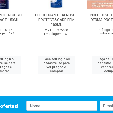
NTE AEROSOL
DESODORANTE AEROSOL
NDEO DESOD 
PACT 150ML
PROTECT&CARE FEM
DERMA PROT
150ML
o: 152471
Código: 
Código: 276600
agem: 1X1
Embalage
Embalagem: 1X1
u login ou
Faça seu login ou
Faça seu 
re-se para
cadastre-se para
cadastre-
preços e
ver preços e
ver pre
mprar
comprar
comp
ofertas!