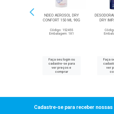
ERO B&W FRESH
NDEO AEROSOL DRY
DESODORA
EM 150ML
CONFORT 150 ML 90G
DRY IM
digo: 314596
Código: 152455
Códig
alagem: 1X1
Embalagem: 1X1
Embal
 seu login ou
Faça seu login ou
Faça se
astre-se para
cadastre-se para
cadast
er preços e
ver preços e
ver 
comprar
comprar
co
Cadastre-se para receber nossas 