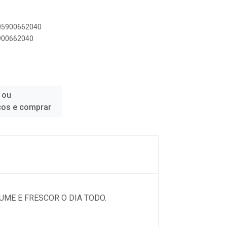
005900662040
5900662040
 ou
ços e comprar
ME E FRESCOR O DIA TODO.