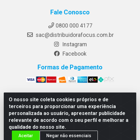
Fale Conosco
0800 000 4177
sac@distribuidorafocus.com.br
Instagram
Facebook
Formas de Pagamento
O nosso site coleta cookies próprios e de
Focus Distribuidora LTDA - Rua Republica Eslovaca, 1121
terceiros para proporcionar uma experiência
- Muribeca, Jaboatão dos Guararapes/PE - CEP 54350-
personalizada ao usuário, apresentar publicidade
195 - CNPJ 10.960.053/0001-08
relevante de acordo com o seu perfil e melhorar a
qualidade do nosso site.
Aceitar
Negar não essenciais