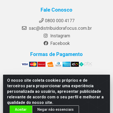
Fale Conosco
0800 000 4177
sac@distribuidorafocus.com.br
Instagram
Facebook
Formas de Pagamento
O nosso site coleta cookies próprios e de
Focus Distribuidora LTDA - Rua Republica Eslovaca, 1121
terceiros para proporcionar uma experiência
- Muribeca, Jaboatão dos Guararapes/PE - CEP 54350-
personalizada ao usuário, apresentar publicidade
195 - CNPJ 10.960.053/0001-08
relevante de acordo com o seu perfil e melhorar a
qualidade do nosso site.
Aceitar
Negar não essenciais