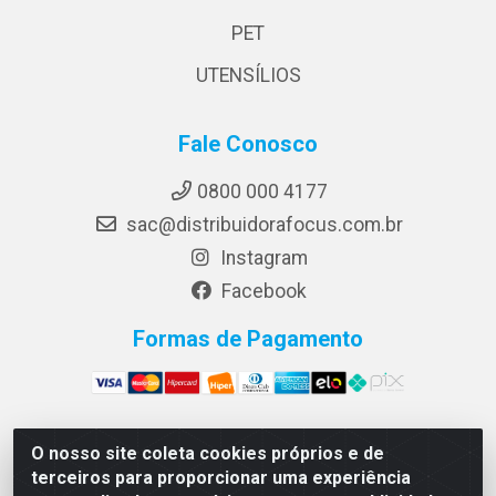
PET
UTENSÍLIOS
Fale Conosco
0800 000 4177
sac@distribuidorafocus.com.br
Instagram
Facebook
Formas de Pagamento
O nosso site coleta cookies próprios e de
Focus Distribuidora LTDA - Rua Republica Eslovaca, 1121
terceiros para proporcionar uma experiência
- Muribeca, Jaboatão dos Guararapes/PE - CEP 54350-