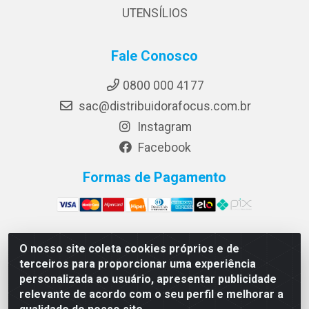
UTENSÍLIOS
Fale Conosco
0800 000 4177
sac@distribuidorafocus.com.br
Instagram
Facebook
Formas de Pagamento
O nosso site coleta cookies próprios e de
Focus Distribuidora LTDA - Rua Republica Eslovaca, 1121
terceiros para proporcionar uma experiência
- Muribeca, Jaboatão dos Guararapes/PE - CEP 54350-
personalizada ao usuário, apresentar publicidade
195 - CNPJ 10.960.053/0001-08
relevante de acordo com o seu perfil e melhorar a