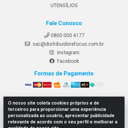
UTENSÍLIOS
Fale Conosco
0800 000 4177
sac@distribuidorafocus.com.br
Instagram
Facebook
Formas de Pagamento
O nosso site coleta cookies próprios e de
Focus Distribuidora LTDA - Rua Republica Eslovaca, 1121
terceiros para proporcionar uma experiência
- Muribeca, Jaboatão dos Guararapes/PE - CEP 54350-
personalizada ao usuário, apresentar publicidade
195 - CNPJ 10.960.053/0001-08
relevante de acordo com o seu perfil e melhorar a