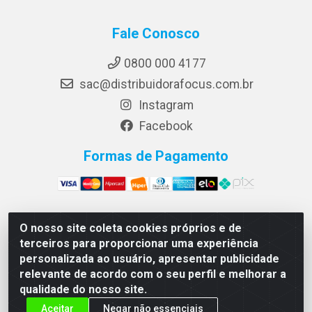
Fale Conosco
0800 000 4177
sac@distribuidorafocus.com.br
Instagram
Facebook
Formas de Pagamento
O nosso site coleta cookies próprios e de
Focus Distribuidora LTDA - Rua Republica Eslovaca, 1121
terceiros para proporcionar uma experiência
- Muribeca, Jaboatão dos Guararapes/PE - CEP 54350-
personalizada ao usuário, apresentar publicidade
195 - CNPJ 10.960.053/0001-08
relevante de acordo com o seu perfil e melhorar a
qualidade do nosso site.
Aceitar
Negar não essenciais