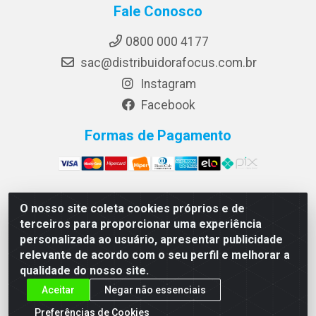
Fale Conosco
0800 000 4177
sac@distribuidorafocus.com.br
Instagram
Facebook
Formas de Pagamento
O nosso site coleta cookies próprios e de
Focus Distribuidora LTDA - Rua Republica Eslovaca, 1121
terceiros para proporcionar uma experiência
- Muribeca, Jaboatão dos Guararapes/PE - CEP 54350-
personalizada ao usuário, apresentar publicidade
195 - CNPJ 10.960.053/0001-08
relevante de acordo com o seu perfil e melhorar a
qualidade do nosso site.
Aceitar
Negar não essenciais
Preferências de Cookies