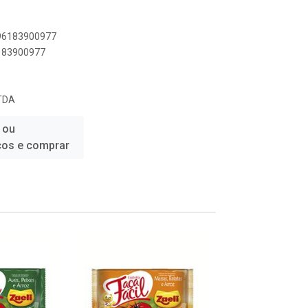
896183900977
6183900977
TDA
 ou
ços e comprar