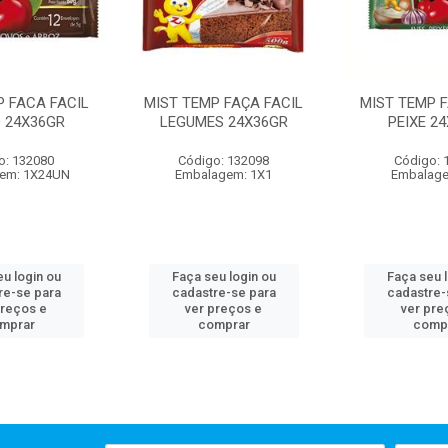
P FACA FACIL
MIST TEMP FAÇA FACIL
MIST TEMP F
O 24X36GR
LEGUMES 24X36GR
PEIXE 2
o: 132080
Código: 132098
Código: 
em: 1X24UN
Embalagem: 1X1
Embalage
u login ou
Faça seu login ou
Faça seu 
re-se para
cadastre-se para
cadastre-
preços e
ver preços e
ver pre
mprar
comprar
comp