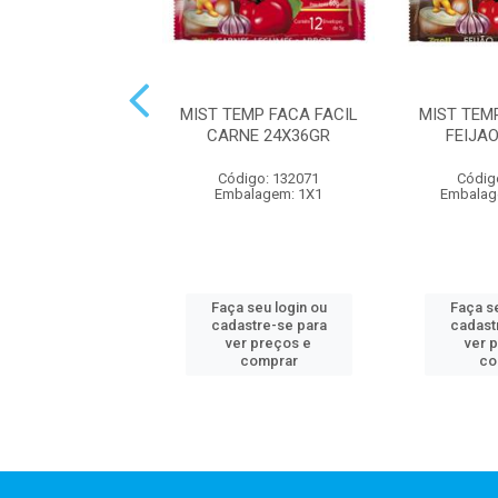
EMP FAÇA FACIL
MIST TEMP FACA FACIL
MIST TEM
DAS 24X36GR
CARNE 24X36GR
FEIJA
digo: 132128
Código: 132071
Códig
alagem: 1X1
Embalagem: 1X1
Embalag
 seu login ou
Faça seu login ou
Faça se
astre-se para
cadastre-se para
cadast
er preços e
ver preços e
ver 
comprar
comprar
co