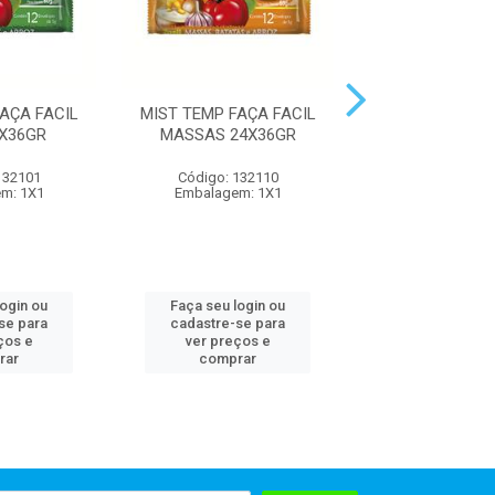
AÇA FACIL
MIST TEMP FAÇA FACIL
MIST TEMP FAÇ
4X36GR
MASSAS 24X36GR
SALADAS 24
132101
Código: 132110
Código: 132
m: 1X1
Embalagem: 1X1
Embalagem:
login ou
Faça seu login ou
Faça seu log
se para
cadastre-se para
cadastre-se 
ços e
ver preços e
ver preços
rar
comprar
comprar